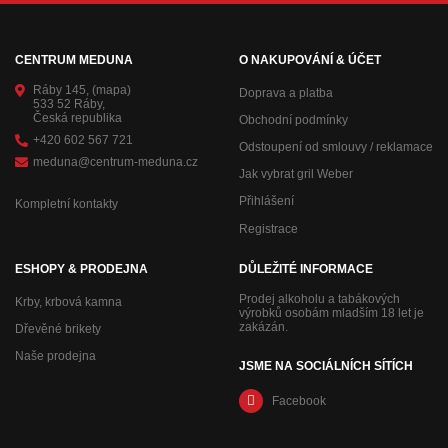
CENTRUM MEDUNA
O NAKUPOVÁNÍ & ÚČET
Ráby 145,
(mapa)
Doprava a platba
533 52 Ráby,
Česká republika
Obchodní podmínky
+420 602 567 721
Odstoupení od smlouvy / reklamace
meduna@centrum-meduna.cz
Jak vybrat gril Weber
Přihlášení
Kompletní kontakty
Registrace
ESHOPY & PRODEJNA
DŮLEŽITÉ INFORMACE
Prodej alkoholu a tabákových
Krby, krbová kamna
výrobků osobám mladším 18 let je
zakázán.
Dřevěné brikety
Naše prodejna
JSME NA SOCIÁLNÍCH SÍTÍCH
Facebook