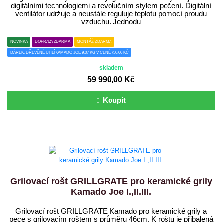
digitálními technologiemi a revolučním stylem pečení. Digitální
ventilátor udržuje a neustále reguluje teplotu pomocí proudu
vzduchu. Jednodu
NOVINKA
DOPRAVA ZDARMA
MONTÁŽ ZDARMA
DÁREK: DŘEVĚNÉ UHLÍ KAMADO JOE 9,07 KG V CENĚ 750,00 KČ
skladem
59 990,00 Kč
Koupit
Grilovací rošt GRILLGRATE pro keramické grily
Kamado Joe I.,II.III.
Grilovací rošt GRILLGRATE Kamado pro keramické grily a
pece s grilovacím roštem s průměru 46cm. K roštu je přibalená