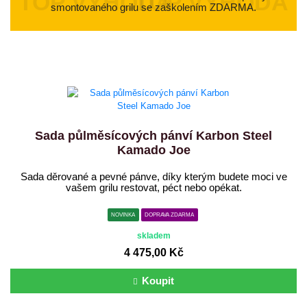
smontovaného grilu se zaškolením ZDARMA.
Sada půlměsícových pánví Karbon Steel
Kamado Joe
Sada děrované a pevné pánve, díky kterým budete moci ve
vašem grilu restovat, péct nebo opékat.
NOVINKA
DOPRAVA ZDARMA
skladem
4 475,00 Kč
Koupit