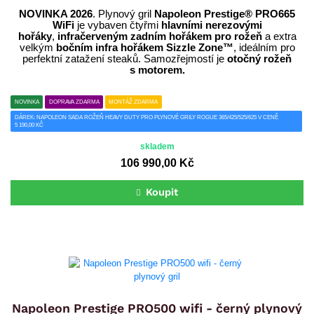
NOVINKA 2026
. Plynový gril
Napoleon Prestige® PRO665
WiFi
je vybaven čtyřmi
hlavními nerezovými
hořáky
,
infračerveným zadním hořákem pro rožeň
a extra
velkým
bočním infra hořákem Sizzle Zone™
, ideálním pro
perfektní zatažení steaků. Samozřejmostí je
otočný rožeň
s motorem.
NOVINKA
DOPRAVA ZDARMA
MONTÁŽ ZDARMA
DÁREK: NAPOLEON SADA ROŽEŇ HEAVY DUTY PRO PLYNOVÉ GRILY ROGUE 365/425/525/625 V CENĚ
5 190,00 KČ
skladem
106 990,00 Kč
Koupit
Napoleon Prestige PRO500 wifi - černý plynový