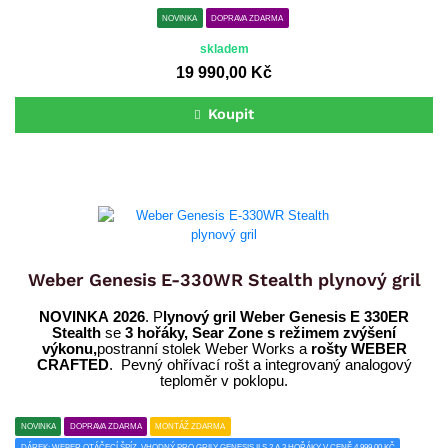
NOVINKA
DOPRAVA ZDARMA
skladem
19 990,00 Kč
Koupit
Weber Genesis E-330WR Stealth plynový gril
NOVINKA 2026
. P
lynový gril Weber Genesis E 330ER
Stealth
se
3 hořáky, Sear Zone s režimem zvýšení
výkonu,
postranní stolek Weber Works a
rošty WEBER
CRAFTED
. Pevný ohřívací rošt a integrovaný analogový
teploměr v poklopu.
NOVINKA
DOPRAVA ZDARMA
MONTÁŽ ZDARMA
DÁREK: WEBER OTÁČECÍ ŠPÍZ, VHODNÝ PRO GRILY GENESIS II S 2 A 3 HOŘÁKY V CENĚ 4 999,00 KČ