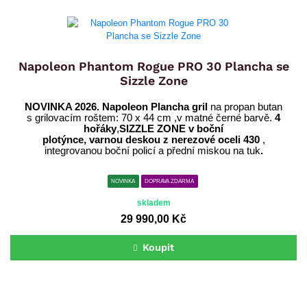
Napoleon Phantom Rogue PRO 30 Plancha se
Sizzle Zone
NOVINKA 2026. Napoleon P
lancha gril
na propan butan
s
grilovacím roštem: 70 x 44 cm ,v matné černé barvě.
4
hořáky
,
SIZZLE ZONE v boční
plotýnce,
varnou deskou z nerezové oceli 430
,
integrovanou boční policí a přední miskou na tuk
.
NOVINKA
DOPRAVA ZDARMA
skladem
29 990,00 Kč
Koupit