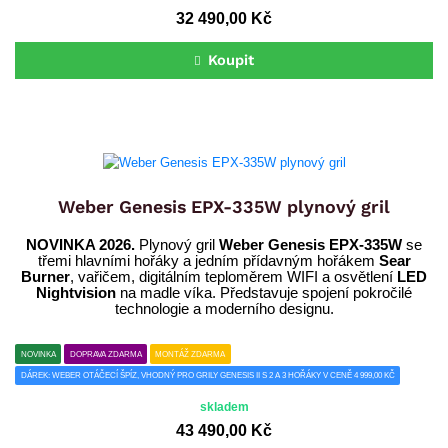
32 490,00 Kč
Koupit
Weber Genesis EPX-335W plynový gril
NOVINKA 2026.
Plynový gril
Weber Genesis EPX-335W
se
třemi hlavními hořáky a jedním přídavným hořákem
Sear
Burner
, vařičem, digitálním teploměrem WIFI a osvětlení
LED
Nightvision
na madle víka. Představuje spojení pokročilé
technologie a moderního designu.
NOVINKA
DOPRAVA ZDARMA
MONTÁŽ ZDARMA
DÁREK: WEBER OTÁČECÍ ŠPÍZ, VHODNÝ PRO GRILY GENESIS II S 2 A 3 HOŘÁKY V CENĚ 4 999,00 KČ
skladem
43 490,00 Kč