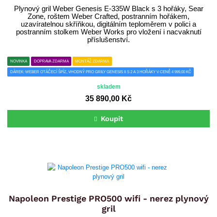
Plynový gril Weber Genesis E-335W Black s 3 hořáky, Sear
Zone, roštem Weber Crafted, postranním hořákem,
uzavíratelnou skříňkou, digitálním teploměrem v polici a
postranním stolkem Weber Works pro vložení i nacvaknutí
příslušenství.
NOVINKA
DOPRAVA ZDARMA
MONTÁŽ ZDARMA
DÁREK: WEBER OTÁČECÍ ŠPÍZ, VHODNÝ PRO GRILY GENESIS II S 2 A 3 HOŘÁKY V CENĚ 4 999,00 KČ
skladem
35 890,00 Kč
Koupit
Napoleon Prestige PRO500 wifi - nerez plynový
gril