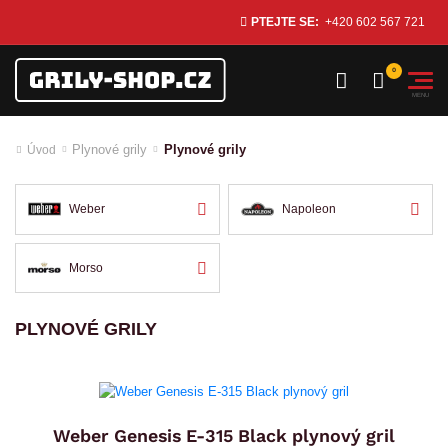
PTEJTE SE:
+420 602 567 721
Plynové grily
Plynové grily
Úvod
Weber
Napoleon
Morso
PLYNOVÉ GRILY
Weber Genesis E-315 Black plynový gril