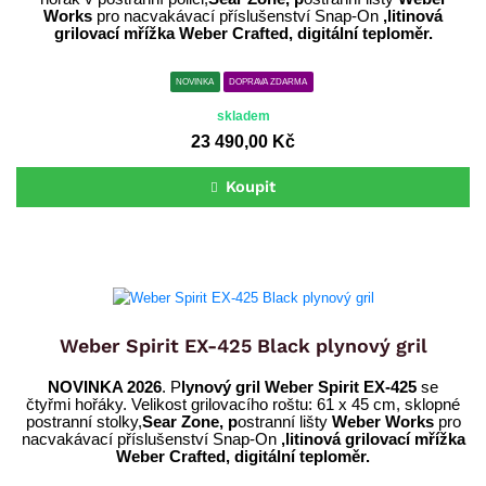
Works
pro nacvakávací příslušenství Snap-On
,litinová
grilovací mřížka Weber Crafted, digitální teploměr.
NOVINKA
DOPRAVA ZDARMA
skladem
23 490,00 Kč
Koupit
Weber Spirit EX-425 Black plynový gril
NOVINKA 2026
. P
lynový gril Weber Spirit EX-425
se
čtyřmi hořáky. Velikost
grilovacího roštu: 61 x 45 cm, sklopné
postranní stolky,
Sear Zone, p
ostranní lišty
Weber Works
pro
nacvakávací příslušenství Snap-On
,litinová grilovací mřížka
Weber Crafted, digitální teploměr.