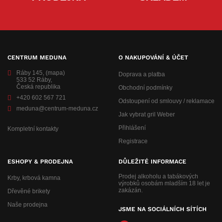
CENTRUM MEDUNA
O NAKUPOVÁNÍ & ÚČET
Ráby 145,
(mapa)
Doprava a platba
533 52 Ráby,
Česká republika
Obchodní podmínky
+420 602 567 721
Odstoupení od smlouvy / reklamace
meduna@centrum-meduna.cz
Jak vybrat gril Weber
Přihlášení
Kompletní kontakty
Registrace
ESHOPY & PRODEJNA
DŮLEŽITÉ INFORMACE
Prodej alkoholu a tabákových
Krby, krbová kamna
výrobků osobám mladším 18 let je
zakázán.
Dřevěné brikety
Naše prodejna
JSME NA SOCIÁLNÍCH SÍTÍCH