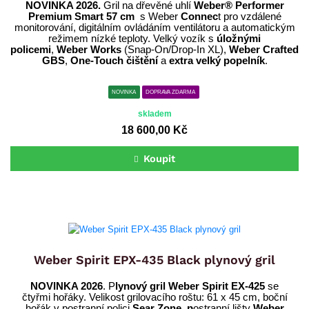
NOVINKA 2026.
Gril na dřevěné uhlí
Weber® Performer
Premium Smart 57 cm
s Weber
Connec
t pro vzdálené
monitorování, digitálním ovládáním ventilátoru a automatickým
režimem nízké teploty. Velký vozík s
úložnými
policemi
,
Weber Works
(Snap-On/Drop-In XL),
Weber Crafted
GBS
,
One-Touch čištění
a
extra velký popelník
.
NOVINKA
DOPRAVA ZDARMA
skladem
18 600,00 Kč
Koupit
Weber Spirit EPX-435 Black plynový gril
NOVINKA 2026
. P
lynový gril Weber Spirit EX-425
se
čtyřmi hořáky. Velikost
grilovacího roštu: 61 x 45 cm, boční
hořák v postranní polici,
Sear Zone, p
ostranní lišty
Weber