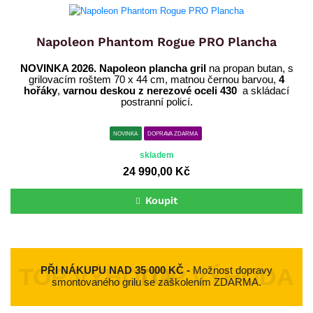
Napoleon Phantom Rogue PRO Plancha
NOVINKA 2026. Napoleon plancha gril
na propan butan, s
grilovacím roštem 70 x 44 cm, matnou černou barvou,
4
hořáky
,
varnou deskou z nerezové oceli 430
a skládací
postranní policí.
NOVINKA
DOPRAVA ZDARMA
skladem
24 990,00 Kč
Koupit
PŘI NÁKUPU NAD 35 000 KČ -
Možnost dopravy
smontovaného grilu se zaškolením ZDARMA.