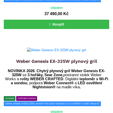
skladem
37 490,00 Kč
Koupit
Weber Genesis EX-325W plynový gril
NOVINKA 2026
.
Chytrý plynový gril Weber Genesis EX-
325W
se
3 hořáky, Sear Zone,
postranní stolek Weber
Works a
rošty WEBER CRAFTED
. Digitální
teploměr s Wi-Fi
a sondou
, podpora
Weber Connect®
a
LED osvětlení
Nightvision®
na madle víka
.
NOVINKA
DOPRAVA ZDARMA
DÁREK: WEBER OTÁČECÍ ŠPÍZ, VHODNÝ PRO GRILY GENESIS II S 2 A 3 HOŘÁKY V CENĚ 4 999,00 KČ
skladem