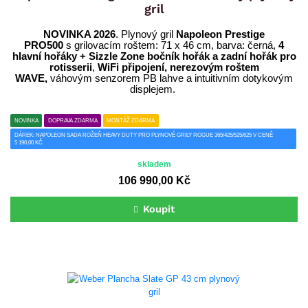
gril
NOVINKA 2026
. Plynový gril
Napoleon Prestige
PRO500
s grilovacím roštem: 71 x 46 cm, barva: černá,
4
hlavní hořáky + Sizzle Zone bočník hořák a zadní hořák pro
rotisserii
,
WiFi připojení,
nerezovým roštem
WAVE,
váhovým senzorem PB lahve a intuitivním dotykovým
displejem.
NOVINKA
DOPRAVA ZDARMA
MONTÁŽ ZDARMA
DÁREK: NAPOLEON SADA ROŽEŇ HEAVY DUTY PRO PLYNOVÉ GRILY ROGUE 365/425/525/625 V CENĚ
5 190,00 KČ
skladem
106 990,00 Kč
Koupit