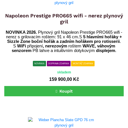
Napoleon Prestige PRO665 wifi - nerez plynový
gril
NOVINKA 2026.
Plynový gril Napoleon Prestige PRO665 wifi -
nerez s grilovacím roštem: 91 x 46 cm.S
5 hlavními hořáky +
Sizzle Zone boční hořák a zadním hořákem pro rotisserii
.
S
WiFi
připojení
,
nerezovým
roštem
WAVE, váhovým
senzorem
PB lahve a intuitivním dotykovým
displejem
.
NOVINKA
DOPRAVA ZDARMA
MONTÁŽ ZDARMA
skladem
159 900,00 Kč
Koupit