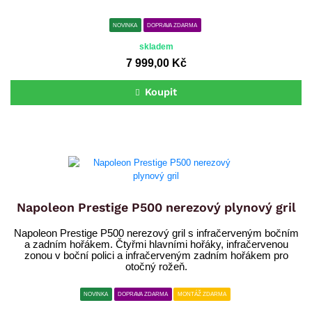
NOVINKA
DOPRAVA ZDARMA
skladem
7 999,00 Kč
Koupit
Napoleon Prestige P500 nerezový plynový gril
Napoleon Prestige P500 nerezový gril s infračerveným bočním
a zadním hořákem. Čtyřmi hlavními hořáky, infračervenou
zonou v boční polici a infračerveným zadním hořákem pro
otočný rožeň.
NOVINKA
DOPRAVA ZDARMA
MONTÁŽ ZDARMA