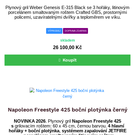
Plynový gril Weber Genesis E-315 Black se 3 hořáky, litinovým
porcelánem smaltovaným roštem Crafted GBS, prostornými
policemi, uzavíratelnými dvířky a teploměrem ve víku.
VÝPRODEJ
DOPRAVA ZDARMA
skladem
26 100,00 Kč
Koupit
Napoleon Freestyle 425 boční plotýnka černý
NOVINKA 2026
. Plynový gril
Napoleon Freestyle 425
s
grilovacím roštem: 60 x 45 cm, černou barvou.
4 hlavní
hořáky + boční plotýnka
,
systémem zapalování JETFIRE