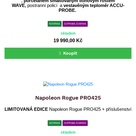
,
porcelánem smaltovaným litinovým roštem
WAVE,
postranní policí a
vestavěným teploměr ACCU-
PROBE.
NOVINKA
DOPRAVA ZDARMA
skladem
19 990,00 Kč
Koupit
Napoleon Rogue PRO425
LIMITOVANÁ EDICE
Napoleon Rogue PRO425 + příslušenství
NOVINKA
DOPRAVA ZDARMA
skladem