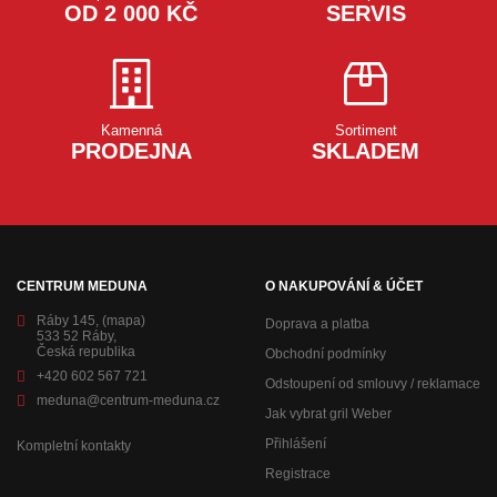
OD 2 000 KČ
SERVIS
Kamenná
Sortiment
PRODEJNA
SKLADEM
CENTRUM MEDUNA
O NAKUPOVÁNÍ & ÚČET
Ráby 145,
(mapa)
Doprava a platba
533 52 Ráby,
Česká republika
Obchodní podmínky
+420 602 567 721
Odstoupení od smlouvy / reklamace
meduna@centrum-meduna.cz
Jak vybrat gril Weber
Přihlášení
Kompletní kontakty
Registrace