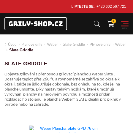
PTEJTE SE:
+420 602 567 721
Slate Griddle
Úvod
Plynové grily
Weber
Plynové grily
Weber
Slate Griddle
SLATE GRIDDLE
Objevte grilování s přenosnou grilovací planchou Weber Slate .
Dosahuje teplot přes 260 °C a rovnoměrně se zahřívá od okraje k
okraji, takže se jídlo griluje dokonale, bez ohledu na to, kde jej na
planche umístíte. Díky nastavitelným nožkám, které umožňují
vyrovnání planchy na nerovném povrchu a možnosti přidání
rozkládacího stojanu je plancha Weber® SLATE ideální pro piknik v
přírodě nebo na zahradě.