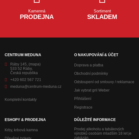
Kamenná
Sortiment
PRODEJNA
SKLADEM
CENTRUM MEDUNA
O NAKUPOVÁNÍ & ÚČET
Ráby 145,
(mapa)
Doprava a platba
533 52 Ráby,
Česká republika
Obchodní podmínky
+420 602 567 721
Odstoupení od smlouvy / reklamace
meduna@centrum-meduna.cz
Jak vybrat gril Weber
Přihlášení
Kompletní kontakty
Registrace
ESHOPY & PRODEJNA
DŮLEŽITÉ INFORMACE
Prodej alkoholu a tabákových
Krby, krbová kamna
výrobků osobám mladším 18 let je
zakázán.
Dřevěné brikety