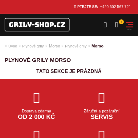
PTEJTE SE:
+420 602 567 721
Morso
Morso
Úvod
Plynové grily
Plynové grily
PLYNOVÉ GRILY MORSO
TATO SEKCE JE PRÁZDNÁ
Doprava zdarma
Záruční a pozáruční
OD 2 000 KČ
SERVIS