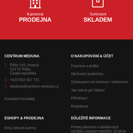
Kamenná
Sortiment
PRODEJNA
SKLADEM
CENTRUM MEDUNA
O NAKUPOVÁNÍ & ÚČET
Ráby 145,
(mapa)
Doprava a platba
533 52 Ráby,
Česká republika
Obchodní podmínky
+420 602 567 721
Odstoupení od smlouvy / reklamace
meduna@centrum-meduna.cz
Jak vybrat gril Weber
Přihlášení
Kompletní kontakty
Registrace
ESHOPY & PRODEJNA
DŮLEŽITÉ INFORMACE
Prodej alkoholu a tabákových
Krby, krbová kamna
výrobků osobám mladším 18 let je