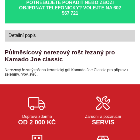
POTŘEBUJETE PORADIT NEBO ZBOŽÍ
OBJEDNAT TELEFONICKY? VOLEJTE NA
602
567 721
Detailní popis
Půlměsícový nerezový rošt řezaný pro
Kamado Joe classic
Nerezový řezaný rošt na keramický gril Kamado Joe Classic pro přípravu
zeleniny, ryby, sýrů.
Doprava zdarma
Záruční a pozáruční
OD 2 000 KČ
SERVIS