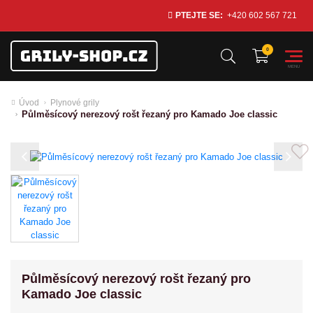
PTEJTE SE:
+420 602 567 721
Úvod
Plynové grily
Půlměsícový nerezový rošt řezaný pro Kamado Joe classic
Previous
Next
Půlměsícový nerezový rošt řezaný pro
Kamado Joe classic