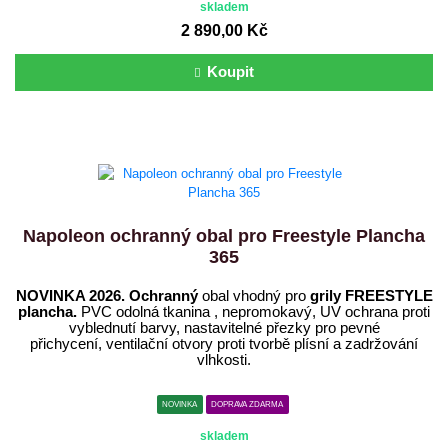
skladem
2 890,00 Kč
Koupit
Napoleon ochranný obal pro Freestyle Plancha
365
NOVINKA 2026. Ochranný
obal vhodný pro
grily FREESTYLE
plancha.
PVC odolná tkanina , nepromokavý, UV ochrana proti
vyblednutí barvy, nastavitelné přezky pro pevné
přichycení, ventilační otvory proti tvorbě plísní a zadržování
vlhkosti.
NOVINKA
DOPRAVA ZDARMA
skladem