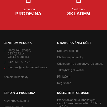
Kamenná
Sortiment
PRODEJNA
SKLADEM
CENTRUM MEDUNA
O NAKUPOVÁNÍ & ÚČET
Ráby 145,
(mapa)
Doprava a platba
533 52 Ráby,
Česká republika
Obchodní podmínky
+420 602 567 721
Odstoupení od smlouvy / reklamace
meduna@centrum-meduna.cz
Jak vybrat gril Weber
Přihlášení
Kompletní kontakty
Registrace
ESHOPY & PRODEJNA
DŮLEŽITÉ INFORMACE
Prodej alkoholu a tabákových
Krby, krbová kamna
výrobků osobám mladším 18 let je
zakázán.