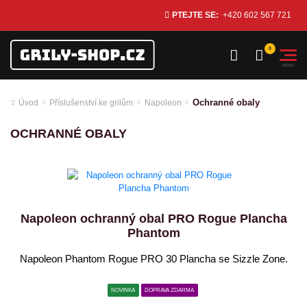
PTEJTE SE:
+420 602 567 721
Ochranné obaly
Úvod
Příslušenství ke grilům
Napoleon
OCHRANNÉ OBALY
Napoleon ochranný obal PRO Rogue Plancha
Phantom
Napoleon Phantom Rogue PRO 30 Plancha se Sizzle Zone.
NOVINKA
DOPRAVA ZDARMA