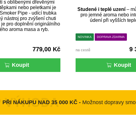
tí s oblíbenými dřevěnými
těpkami nebo peletkami je
Studené i teplé uzení
– mů
Smoker Pipe - udící trubka
pro jemné aroma nebo int
 nástroj pro zvýšení chuti
údení při vyšších tepl
í je pro doplnění originálního
ého aroma masa a ryb.
NOVINKA
DOPRAVA ZDARMA
779,00 Kč
9 
na cestě
Koupit
Koupit
PŘI NÁKUPU NAD 35 000 KČ -
Možnost dopravy smo