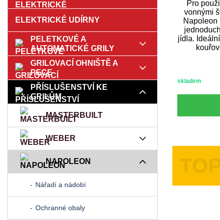
Pro použi
vonnými š
ELEKTRICKÉ UDÍRNY
Napoleon 
jednoduchý
jídla. Ideáln
PELETKOVÉ A
kouřov
AUTOMATICKÉ GRILY
GRILOVACÍ OHNIŠTĚ A
PECE
skladem
PŘÍSLUŠENSTVÍ KE
GRILŮM
MASTERBUILT
WEBER
NAPOLEON
Nářadí a nádobí
Ochranné obaly