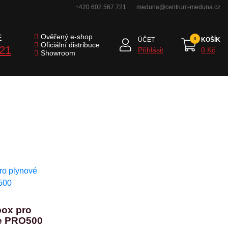
+420 602 567 721
meduna@centrum-meduna.cz
Ověřený e-shop
E
ÚČET
KOŠÍK
Oficiální distribuce
721
Přihlásit
0 Kč
Showroom
ox pro
ge PRO500