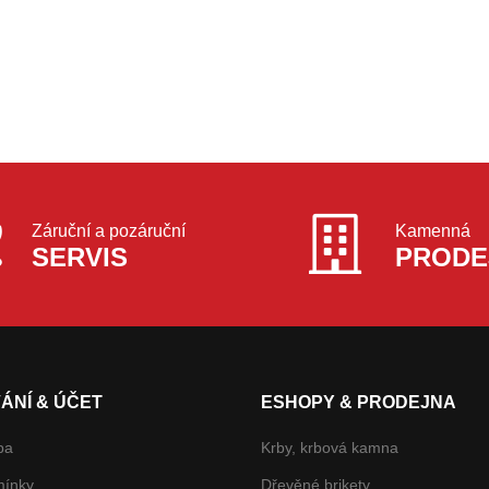
Záruční a pozáruční
Kamenná
SERVIS
PRODE
ÁNÍ & ÚČET
ESHOPY & PRODEJNA
ba
Krby, krbová kamna
mínky
Dřevěné brikety