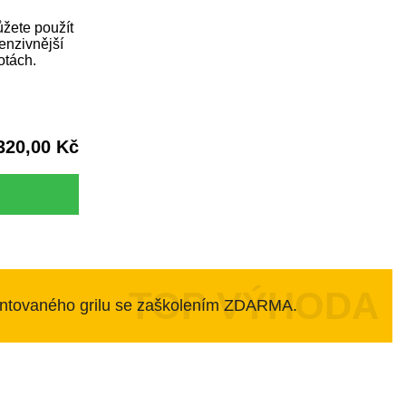
žete použít
enzivnější
otách.
320,00 Kč
ntovaného grilu se zaškolením ZDARMA.