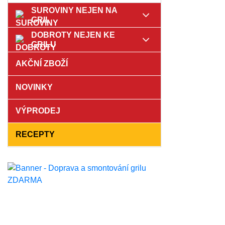
SUROVINY NEJEN NA
GRIL
DOBROTY NEJEN KE
GRILU
AKČNÍ ZBOŽÍ
NOVINKY
VÝPRODEJ
RECEPTY