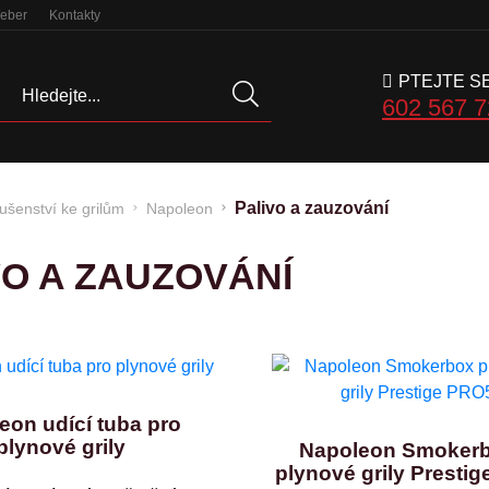
Weber
Kontakty
PTEJTE S
Hledat
602 567 
Palivo a zauzování
lušenství ke grilům
Napoleon
VO A ZAUZOVÁNÍ
eon udící tuba pro
plynové grily
Napoleon Smokerb
plynové grily Presti