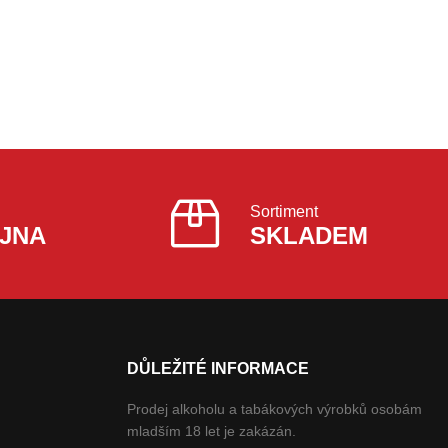
Sortiment
JNA
SKLADEM
DŮLEŽITÉ INFORMACE
Prodej alkoholu a tabákových výrobků osobám
mladším 18 let je zakázán.