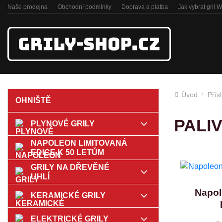
Naše prodejna
Obchodní podmínky
Doprava a platba
Jak vybrat gril 
Úvod
Přís
OHNIŠTĚ
PALI
PLYNOVÉ GRILY
NAPOLEON LIMITOVANÁ
EDICE K 50 LETŮM
GRILY NA DŘEVĚNÉ
UHLÍ
Napol
KERAMICKÉ GRILY
ELEKTRICKÉ GRILY