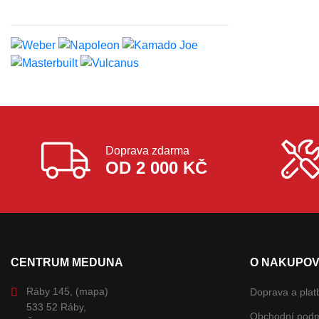
Doprava zdarma
OD 2 000 KČ
CENTRUM MEDUNA
O NAKUPOV
Ráby 145,
(mapa)
Doprava a plat
533 52 Ráby,
Obchodní pod