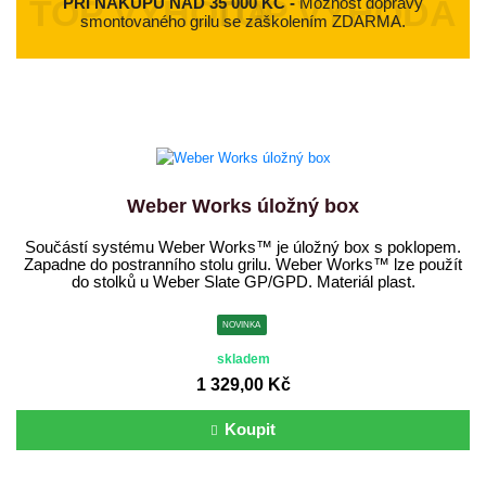
PŘI NÁKUPU NAD 35 000 KČ -
Možnost dopravy
smontovaného grilu se zaškolením ZDARMA.
Weber Works úložný box
Součástí systému Weber Works™ je úložný box s poklopem.
Zapadne do postranního stolu grilu. Weber Works™ lze použít
do stolků u Weber Slate GP/GPD. Materiál plast.
NOVINKA
skladem
1 329,00 Kč
Koupit