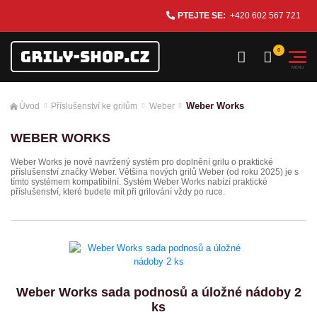
PTEJTE SE:
+420 602 567 721
Weber Works
Úvod
Příslušenství ke grilům
Weber
WEBER WORKS
Weber Works je nově navržený systém pro doplnění grilu o praktické
příslušenství značky Weber. Většina nových grilů Weber (od roku 2025) je s
tímto systémem kompatibilní. Systém Weber Works nabízí praktické
příslušenství, které budete mít při grilování vždy po ruce.
Weber Works sada podnosů a úložné nádoby 2
ks