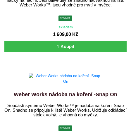
háčky na náčiní. Jednotlivé díly se snadno nacvaknou na lištu
Weber Works™, jsou vhodné pro mytí v myčce.
NOVINKA
skladem
1 609,00 Kč
Koupit
Weber Works nádoba na koření -Snap On
Součástí systému Weber Works™ je nádoba na koření Snap
On. Snadno se připojuje k liště Weber Works. Udržuje odkládací
stolek volný, je vhodná do myčky.
NOVINKA