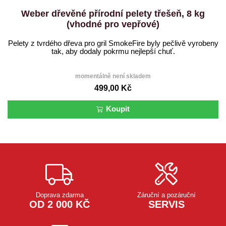
Weber dřevěné přírodní pelety třešeň, 8 kg
(vhodné pro vepřové)
Pelety z tvrdého dřeva pro gril SmokeFire byly pečlivě vyrobeny
tak, aby dodaly pokrmu nejlepší chuť.
momentálně není skladem
499,00 Kč
Koupit
Doprava zdarma
Záruční a pozáruční
OD 2 000 KČ
SERVIS