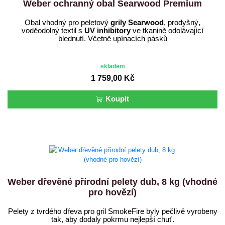
Weber ochranný obal Searwood Premium
Obal vhodný pro peletový
grily Searwood
, prodyšný,
voděodolný textil s
UV inhibitory
ve tkanině odolávající
blednutí. Včetně upínacích pásků
skladem
1 759,00 Kč
Koupit
Weber dřevěné přírodní pelety dub, 8 kg (vhodné
pro hovězí)
Pelety z tvrdého dřeva pro gril SmokeFire byly pečlivě vyrobeny
tak, aby dodaly pokrmu nejlepší chuť.