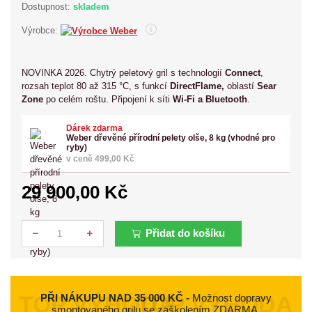
Dostupnost:
skladem
Výrobce:
NOVINKA 2026. Chytrý peletový gril s technologií
Connect
,
rozsah teplot 80 až 315 °C, s funkcí
DirectFlame,
oblastí
Sear
Zone
po celém roštu.
Připojení k síti
Wi-Fi a Bluetooth
.
Dárek zdarma
Weber dřevěné přírodní pelety olše, 8 kg (vhodné pro
ryby)
v ceně 499,00 Kč
29 900,00 Kč
Přidat do košíku
Počet
PŘI NÁKUPU NAD 35 000 KČ -
Možnost dopravy
smontovaného grilu se zaškolením ZDARMA.