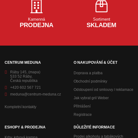
Kamenná
Sortiment
PRODEJNA
SKLADEM
CENTRUM MEDUNA
O NAKUPOVÁNÍ & ÚČET
Ráby 145,
(mapa)
Doprava a platba
533 52 Ráby,
Česká republika
Obchodní podmínky
+420 602 567 721
Odstoupení od smlouvy / reklamace
meduna@centrum-meduna.cz
Jak vybrat gril Weber
Přihlášení
Kompletní kontakty
Registrace
ESHOPY & PRODEJNA
DŮLEŽITÉ INFORMACE
Prodej alkoholu a tabákových
Krby, krbová kamna