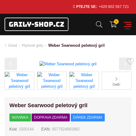
PTEJTE SE:
+420 602 567 721
Weber Searwood peletový gril
Úvod
Plynové grily
Previous
Next
Další
Weber Searwood peletový gril
NOVINKA
DOPRAVA ZDARMA
DÁREK ZDARMA
Kód:
1500144
EAN:
0077924991882