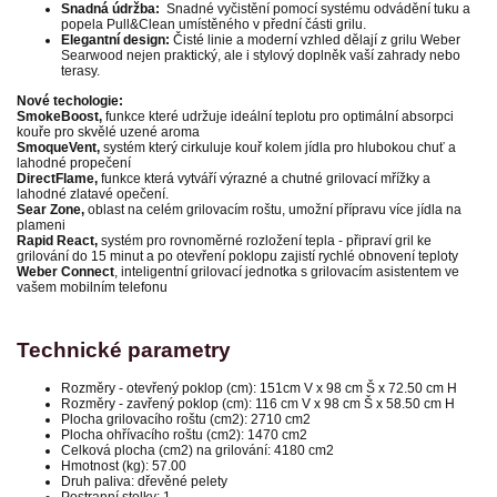
Snadná údržba:
Snadné vyčistění pomocí systému odvádění tuku a
popela Pull&Clean umístěného v přední části grilu.
Elegantní design:
Čisté linie a moderní vzhled dělají z grilu Weber
Searwood nejen praktický, ale i stylový doplněk vaší zahrady nebo
terasy.
Nové techologie:
SmokeBoost,
funkce které udržuje ideální teplotu pro optimální absorpci
kouře pro skvělé uzené aroma
SmoqueVent,
systém který cirkuluje kouř kolem jídla pro hlubokou chuť a
lahodné propečení
DirectFlame,
funkce která vytváří výrazné a chutné grilovací mřížky a
lahodné zlatavé opečení.
Sear Zone,
oblast na celém grilovacím roštu, umožní přípravu více jídla na
plameni
Rapid React,
systém pro rovnoměrné rozložení tepla - připraví gril ke
grilování do 15 minut a po otevření poklopu zajistí rychlé obnovení teploty
Weber Connect
, inteligentní grilovací jednotka s grilovacím asistentem ve
vašem mobilním telefonu
Technické parametry
Rozměry - otevřený poklop (cm): 151cm V x 98 cm Š x 72.50 cm H
Rozměry - zavřený poklop (cm): 116 cm V x 98 cm Š x 58.50 cm H
Plocha grilovacího roštu (cm2): 2710 cm2
Plocha ohřívacího roštu (cm2): 1470 cm2
Celková plocha (cm2) na grilování: 4180 cm2
Hmotnost (kg): 57.00
Druh paliva: dřevěné pelety