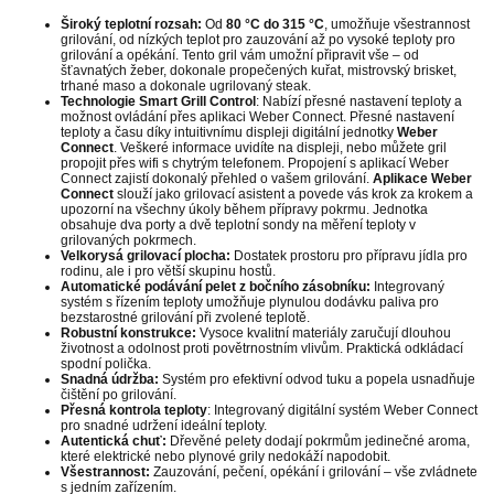
Široký teplotní rozsah:
Od
80 °C do 315 °C
, umožňuje všestrannost
grilování, od nízkých teplot pro zauzování až po vysoké teploty pro
grilování a opékání. Tento gril vám umožní připravit vše – od
šťavnatých žeber, dokonale propečených kuřat, mistrovský brisket,
trhané maso a dokonale ugrilovaný steak.
Technologie Smart Grill Control
: Nabízí přesné nastavení teploty a
možnost ovládání přes aplikaci Weber Connect. Přesné nastavení
teploty a času díky intuitivnímu displeji digitální jednotky
Weber
Connect
. Veškeré informace uvidíte na displeji, nebo můžete gril
propojit přes wifi s chytrým telefonem. Propojení s aplikací Weber
Connect zajistí dokonalý přehled o vašem grilování.
Aplikace Weber
Connect
slouží jako grilovací asistent a povede vás krok za krokem a
upozorní na všechny úkoly během přípravy pokrmu. Jednotka
obsahuje dva porty a dvě teplotní sondy na měření teploty v
grilovaných pokrmech.
Velkorysá grilovací plocha:
Dostatek prostoru pro přípravu jídla pro
rodinu, ale i pro větší skupinu hostů.
Automatické podávání pelet z bočního zásobníku:
Integrovaný
systém s řízením teploty umožňuje plynulou dodávku paliva pro
bezstarostné grilování při zvolené teplotě.
Robustní konstrukce:
Vysoce kvalitní materiály zaručují dlouhou
životnost a odolnost proti povětrnostním vlivům. Praktická odkládací
spodní polička.
Snadná údržba:
Systém pro efektivní odvod tuku a popela usnadňuje
čištění po grilování.
Přesná kontrola teploty
: Integrovaný digitální systém Weber Connect
pro snadné udržení ideální teploty.
Autentická chuť:
Dřevěné pelety dodají pokrmům jedinečné aroma,
které elektrické nebo plynové grily nedokáží napodobit.
Všestrannost:
Zauzování, pečení, opékání i grilování – vše zvládnete
s jedním zařízením.