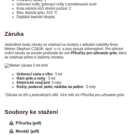
Postranní stolky: 1
Grilovací rošty: grilovací rošty z poniklované oceli
Kola odolná vůči vlivům počasí: 2
Max. teplota grilu: 315 °C
Digitální teplotní displej
Záruka
Jednotlivé body záruky se vztahují na modely z aktuální nabídky firmy
Weber-Stephen CZ&SK, spol. s r.o. a jsou pouze informativní. Pro přesné
znění záruky se prosím podívejte do své
Příručky pro uživatele grilu
, který
se vztahuje přímo k Vašemu modelu.
Grilovací vana a víko
: 5 let
Rám grilu a nohy
: 5 let
Elektrické součásti
: 3 roky
Rošty, podavač pelet, nádoba na palivo
: 3 roky
*Záruka se liší u jednotlivých dílů. Více info viz Příručka pro uživatele grilu.
Soubory ke stažení
Příručka (pdf)
Montáž (pdf)