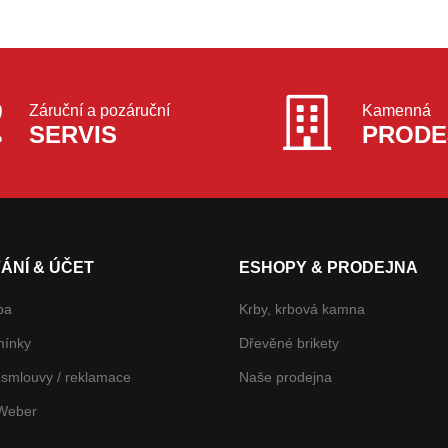
Záruční a pozáruční
Kamenná
SERVIS
PRODE
ÁNÍ & ÚČET
ESHOPY & PRODEJNA
ba
Krby, krbová kamna
mínky
Dřevěné brikety
smlouvy / reklamace
Naše prodejna
 Weber