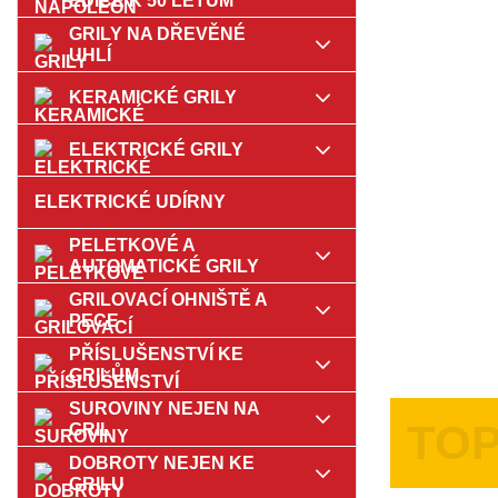
EDICE K 50 LETŮM
GRILY NA DŘEVĚNÉ
UHLÍ
KERAMICKÉ GRILY
ELEKTRICKÉ GRILY
ELEKTRICKÉ UDÍRNY
PELETKOVÉ A
AUTOMATICKÉ GRILY
GRILOVACÍ OHNIŠTĚ A
PECE
PŘÍSLUŠENSTVÍ KE
GRILŮM
SUROVINY NEJEN NA
GRIL
DOBROTY NEJEN KE
GRILU