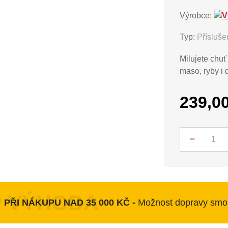
Výrobce:
Typ:
Přísluše
Milujete chu
maso, ryby i 
239,0
Počet
PŘI NÁKUPU NAD 35 000 KČ -
Možnost dopravy smo