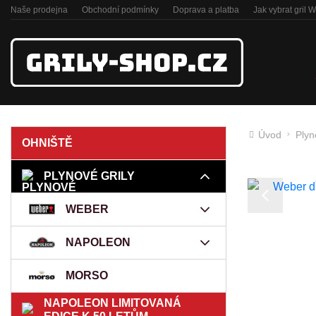
Naše prodejna
Obchodní podmínky
Doprava a platba
Jak vybrat gril 
Úvod
Plyn
OHNIŠTĚ
PLYNOVÉ GRILY
Previous
WEBER
NAPOLEON
MORSO
NAPOLEON LIMITOVANÁ