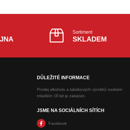
Sortiment
JNA
SKLADEM
DŮLEŽITÉ INFORMACE
Prodej alkoholu a tabákových výrobků osobám
mladším 18 let je zakázán.
JSME NA SOCIÁLNÍCH SÍTÍCH
Facebook