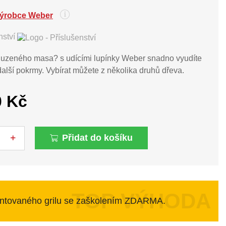
nství
ť uzeného masa? s udícími lupínky Weber snadno vyudíte
další pokrmy. Vybírat můžete z několika druhů dřeva.
0 Kč
Přidat do košíku
ntovaného grilu se zaškolením ZDARMA.