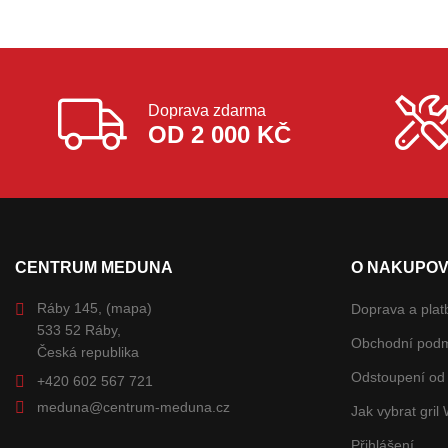
Doprava zdarma
OD 2 000 KČ
CENTRUM MEDUNA
O NAKUPOV
Ráby 145,
(mapa)
Doprava a plat
533 52 Ráby,
Obchodní pod
Česká republika
Odstoupení od 
+420 602 567 721
meduna@centrum-meduna.cz
Jak vybrat gril
Přihlášení