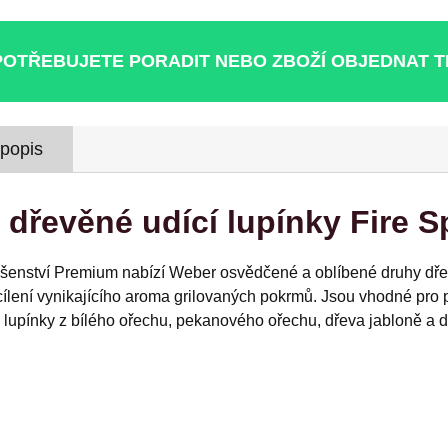
POTŘEBUJETE PORADIT NEBO ZBOŽÍ OBJEDNAT 
 popis
dřevěné udící lupínky Fire Sp
ušenství Premium nabízí Weber osvědčené a oblíbené druhy dřevi
ílení vynikajícího aroma grilovaných pokrmů. Jsou vhodné pro použ
u lupínky z bílého ořechu, pekanového ořechu, dřeva jabloně a d