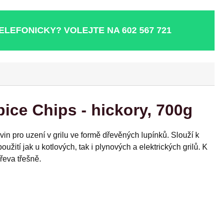
TELEFONICKY? VOLEJTE NA
602 567 721
ice Chips - hickory, 700g
n pro uzení v grilu ve formě dřevěných lupínků. Slouží k
ití jak u kotlových, tak i plynových a elektrických grilů. K
řeva třešně.