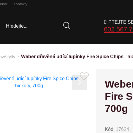
Weber
Kontakty
PTEJTE S
Hledat
602 567 
Weber dřevěné udící lupínky Fire Spice Chips - hi
ové grily
Weber
Next
Fire S
700g
Kód:
17624