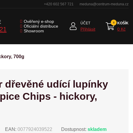
+420 602 567 721
meduna@centrum-meduna.cz
Ověřený e-shop
E
ÚČET
KOŠÍK
Oficiální distribuce
721
Přihlásit
0 Kč
Showroom
ckory, 700g
 dřevěné udící lupínky
pice Chips - hickory,
EAN:
0077924039522
Dostupnost:
skladem