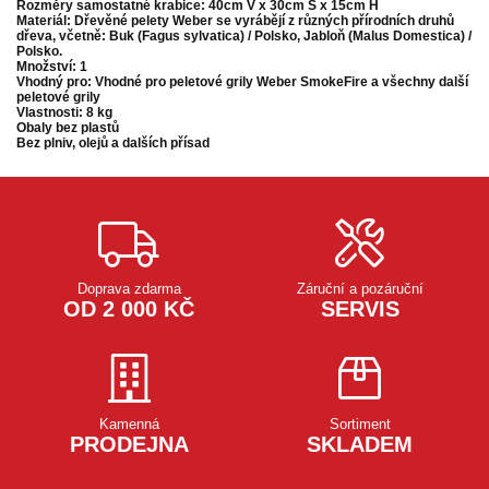
Rozměry samostatné krabice: 40cm V x 30cm Š x 15cm H
Materiál: Dřevěné pelety Weber se vyrábějí z různých přírodních druhů
dřeva, včetně: Buk (Fagus sylvatica) / Polsko, Jabloň (Malus Domestica) /
Polsko.
Množství: 1
Vhodný pro: Vhodné pro peletové grily Weber SmokeFire a všechny další
peletové grily
Vlastnosti: 8 kg
Obaly bez plastů
Bez plniv, olejů a dalších přísad
Doprava zdarma
Záruční a pozáruční
OD 2 000 KČ
SERVIS
Kamenná
Sortiment
PRODEJNA
SKLADEM