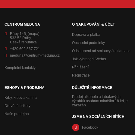
CENTRUM MEDUNA
O NAKUPOVÁNÍ & ÚČET
Ráby 145,
(mapa)
Doprava a platba
533 52 Ráby,
Česká republika
Obchodní podmínky
+420 602 567 721
Odstoupení od smlouvy / reklamace
meduna@centrum-meduna.cz
Jak vybrat gril Weber
Přihlášení
Kompletní kontakty
Registrace
ESHOPY & PRODEJNA
DŮLEŽITÉ INFORMACE
Prodej alkoholu a tabákových
Krby, krbová kamna
výrobků osobám mladším 18 let je
zakázán.
Dřevěné brikety
Naše prodejna
JSME NA SOCIÁLNÍCH SÍTÍCH
Facebook