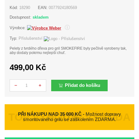
Kód:
18290
EAN:
0077924180569
Dostupnost:
skladem
Výrobce:
Typ:
Příslušenství
Pelety z tvrdého dřeva pro gril SMOKEFIRE byly pečlivě vyrobeny tak,
aby dodaly pokrmu nejlepší chuť.
499,00 Kč
Přidat do košíku
Počet
PŘI NÁKUPU NAD 35 000 KČ -
Možnost dopravy
smontovaného grilu se zaškolením ZDARMA.