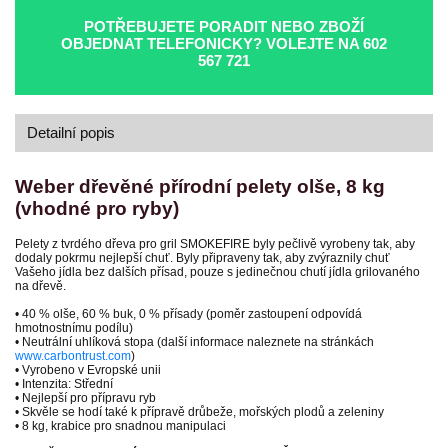
POTŘEBUJETE PORADIT NEBO ZBOŽÍ
OBJEDNAT TELEFONICKY? VOLEJTE NA
602
567 721
Detailní popis
Weber dřevěné přírodní pelety olše, 8 kg
(vhodné pro ryby)
Pelety z tvrdého dřeva pro gril SMOKEFIRE byly pečlivě vyrobeny tak, aby
dodaly pokrmu nejlepší chuť. Byly připraveny tak, aby zvýraznily chuť
Vašeho jídla bez dalších přísad, pouze s jedinečnou chutí jídla grilovaného
na dřevě.
• 40 % olše, 60 % buk, 0 % přísady (poměr zastoupení odpovídá
hmotnostnímu podílu)
• Neutrální uhlíková stopa (další informace naleznete na stránkách
www.carbontrust.com
)
• Vyrobeno v Evropské unii
• Intenzita: Střední
• Nejlepší pro přípravu ryb
• Skvěle se hodí také k přípravě drůbeže, mořských plodů a zeleniny
• 8 kg, krabice pro snadnou manipulaci