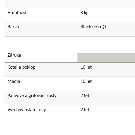
Hmotnost
8 kg
Barva
Black (černý)
Záruka
Kotel a poklop
10 let
Madla
10 let
Palivové a grilovací rošty
2 let
Všechny ostatní díly
2 let