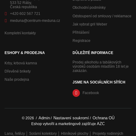
533 52 Ráby,
Česká republika
Obchodní podmínky
+420 602 567 721
Odstoupení od smlouvy / reklamace
meduna@centrum-meduna.cz
Jak vybrat gril Weber
Přihlášení
Kompletní kontakty
Registrace
ESHOPY & PRODEJNA
DŮLEŽITÉ INFORMACE
Prodej alkoholu a tabákových
Krby, krbová kamna
výrobků osobám mladším 18 let je
zakázán.
Dřevěné brikety
Naše prodejna
JSME NA SOCIÁLNÍCH SÍTÍCH
Facebook
Admin
Nastavení soukromí
Ochrana OÚ
© 2026
/
/
/
AZC
Eshop vytvořil a marketingově zajišťuje
Lana, řetězy
│
Solární kolektory
│
Hliníkové plochy
│
Projekty rodinných