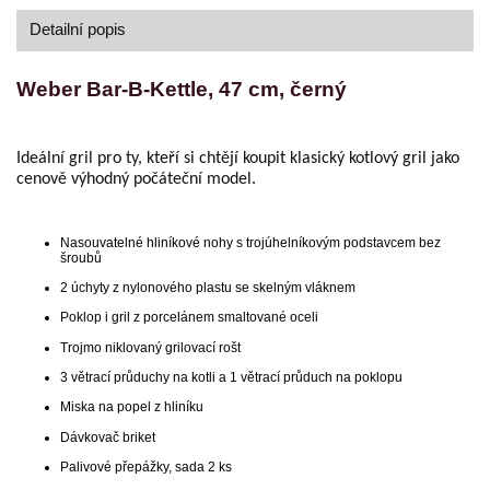
Detailní popis
Weber Bar-B-Kettle, 47 cm, černý
Ideální gril pro ty, kteří si chtějí koupit klasický kotlový gril jako
cenově výhodný počáteční model.
Nasouvatelné hliníkové nohy s trojúhelníkovým podstavcem bez
šroubů
2 úchyty z nylonového plastu se skelným vláknem
Poklop i gril z porcelánem smaltované oceli
Trojmo niklovaný grilovací rošt
3 větrací průduchy na kotli a 1 větrací průduch na poklopu
Miska na popel z hliníku
Dávkovač briket
Palivové přepážky, sada 2 ks