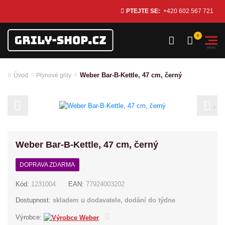
PTEJTE SE:
+420 602 567 721
Weber Bar-B-Kettle, 47 cm, černý
Úvod
Plynové grily
Previous
Next
Weber Bar-B-Kettle, 47 cm, černý
DOPRAVA ZDARMA
Kód:
1231004
EAN:
77924003202
Dostupnost:
skladem u dodavatele, dodání do týdne
Výrobce: