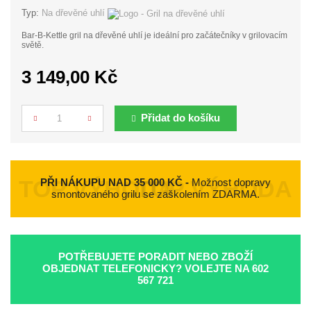
Typ:
Na dřevěné uhlí
Bar-B-Kettle gril na dřevěné uhlí je ideální pro začátečníky v grilovacím
světě.
3 149,00 Kč
Přidat do košíku
Počet
PŘI NÁKUPU NAD 35 000 KČ -
Možnost dopravy
smontovaného grilu se zaškolením ZDARMA.
POTŘEBUJETE PORADIT NEBO ZBOŽÍ
OBJEDNAT TELEFONICKY? VOLEJTE NA
602
567 721