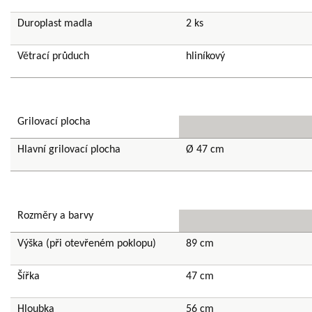
Duroplast madla
2 ks
Větrací průduch
hliníkový
Grilovací plocha
Hlavní grilovací plocha
Ø 47 cm
Rozměry a barvy
Výška (při otevřeném poklopu)
89 cm
Šířka
47 cm
Hloubka
56 cm