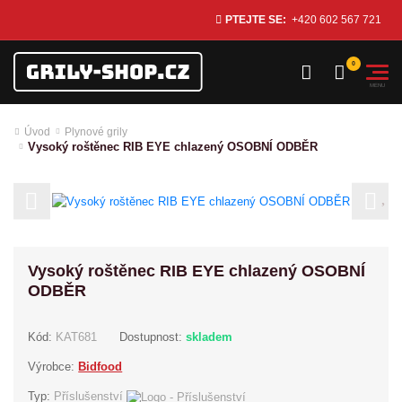
PTEJTE SE:
+420 602 567 721
Úvod
Plynové grily
Vysoký roštěnec RIB EYE chlazený OSOBNÍ ODBĚR
Previous
Next
Vysoký roštěnec RIB EYE chlazený OSOBNÍ
ODBĚR
Kód:
KAT681
Dostupnost:
skladem
Výrobce:
Bidfood
Typ:
Příslušenství