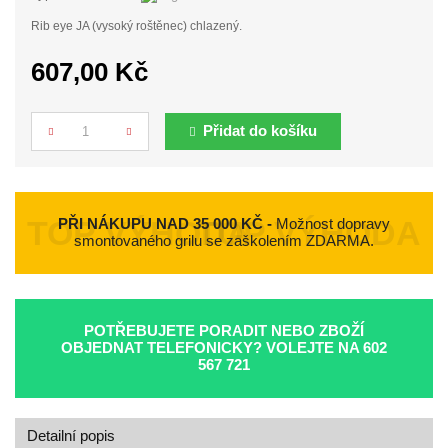
Rib eye JA (vysoký roštěnec) chlazený.
607,00 Kč
Přidat do košíku
Počet
PŘI NÁKUPU NAD 35 000 KČ -
Možnost dopravy
smontovaného grilu se zaškolením ZDARMA.
POTŘEBUJETE PORADIT NEBO ZBOŽÍ
OBJEDNAT TELEFONICKY? VOLEJTE NA
602
567 721
Detailní popis