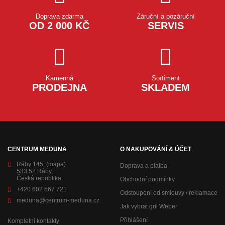
Doprava zdarma
Záruční a pozáruční
OD 2 000 KČ
SERVIS
Kamenná
Sortiment
PRODEJNA
SKLADEM
CENTRUM MEDUNA
O NAKUPOVÁNÍ & ÚČET
Ráby 145,
(mapa)
Doprava a platba
533 52 Ráby,
Česká republika
Obchodní podmínky
+420 602 567 721
Odstoupení od smlouvy / reklamace
meduna@centrum-meduna.cz
Jak vybrat gril Weber
Přihlášení
Kompletní kontakty