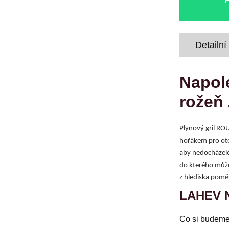
Detailní
Napole
rože
Plynový gril RO
hořákem pro otoč
aby nedocházelo 
do kterého můžet
z hlediska pomě
LAHEV 
Co si budeme 