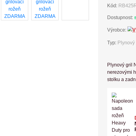
Kód:
RB425R
Dostupnost:
Výrobce:
Typ:
Plynový 
Plynový gril
nerezovými h
stolku a zad