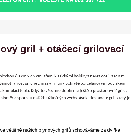
ý gril + otáčecí grilovací
lochou 60 cm x 45 cm, třemi klasickými hořáky z nerez oceli, zadním
 Samotný rošt grilu je z masivní litiny pokryté porcelánovým povlakem,
 akumulaci tepla. Když to všechno doplníme ještě o prostor uvniř grilu,
loměr a spoustu dalších užitečných vychytávek, dostanete gril, který je
ve většině našich plynových grilů schováváme za dvířka.