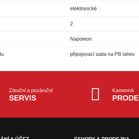
elektronické
2
Napoleon
lu
připojovací sada na PB lahev
Záruční a pozáruční
Kamenná
SERVIS
PRODE