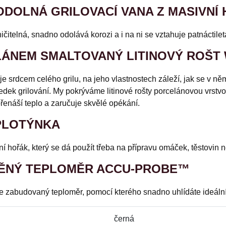
ODOLNÁ GRILOVACÍ VANA Z MASIVNÍ H
ičitelná, snadno odolává korozi a i na ni se vztahuje patnáctilet
ÁNEM SMALTOVANÝ LITINOVÝ ROŠT
t je srdcem celého grilu, na jeho vlastnostech záleží, jak se v 
ledek grilování. My pokrýváme litinové rošty porcelánovou vrstvo
enáší teplo a zaručuje skvělé opékání.
PLOTÝNKA
ní hořák, který se dá použít třeba na přípravu omáček, těstovin n
ĚNÝ TEPLOMĚR ACCU-PROBE™
 je zabudovaný teploměr, pomocí kterého snadno uhlídáte ideální 
černá