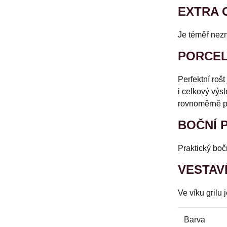
EXTRA 
Je téměř nezn
PORCEL
Perfektní roš
i celkový výs
rovnoměrně př
BOČNÍ 
Praktický boč
VESTAV
Ve víku grilu
Barva