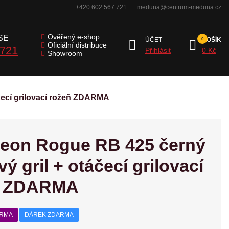
+420 602 567 721
meduna@centrum-meduna.cz
Ověřený e-shop
SE
ÚČET
KOŠÍK
Oficiální distribuce
 721
Přihlásit
0 Kč
Showroom
čecí grilovací rožeň ZDARMA
eon Rogue RB 425 černý
ý gril + otáčecí grilovací
ň ZDARMA
ARMA
DÁREK ZDARMA