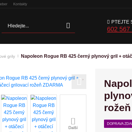
Weber
Kontakty
PTEJTE 
Hledat
602 567
Napoleon Rogue RB 425 černý plynový gril + otá
ové grily
Napol
Next
plynov
rože
DOPRAVA ZD
Další