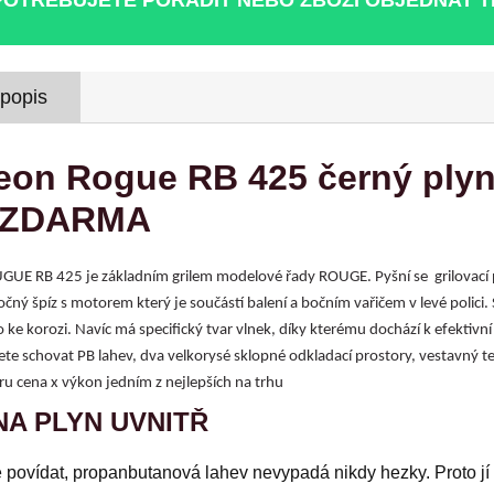
 popis
on Rogue RB 425 černý plynov
ň ZDARMA
UGUE RB 425 je základním grilem modelové řady ROUGE. Pyšní se grilovací p
ný špíz s motorem který je součástí balení a bočním vařičem v levé polici.
ke korozi. Navíc má specifický tvar vlnek, díky kterému dochází k efektivní
e schovat PB lahev, dva velkorysé sklopné odkladací prostory, vestavný tep
ru cena x výkon jedním z nejlepších na trhu
NA PLYN UVNITŘ
povídat, propanbutanová lahev nevypadá nikdy hezky. Proto jí 