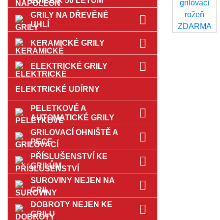
EDICE K 50 LETŮM
GRILY NA DŘEVĚNÉ
UHLÍ
KERAMICKÉ GRILY
ELEKTRICKÉ GRILY
ELEKTRICKÉ UDÍRNY
PELETKOVÉ A
AUTOMATICKÉ GRILY
GRILOVACÍ OHNIŠTĚ A
PECE
PŘÍSLUŠENSTVÍ KE
GRILŮM
SUROVINY NEJEN NA
GRIL
DOBROTY NEJEN KE
GRILU