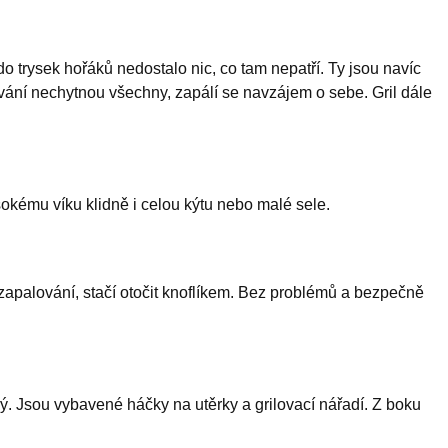
do trysek hořáků nedostalo nic, co tam nepatří. Ty jsou navíc
ní nechytnou všechny, zapálí se navzájem o sebe. Gril dále
sokému víku klidně i celou kýtu nebo malé sele.
palování, stačí otočit knoflíkem. Bez problémů a bezpečně
ný. Jsou vybavené háčky na utěrky a grilovací nářadí. Z boku