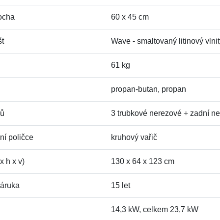
locha
60 x 45 cm
št
Wave - smaltovaný litinový vlni
61 kg
propan-butan, propan
ků
3 trubkové nerezové + zadní ner
ní poličce
kruhový vařič
x h x v)
130 x 64 x 123 cm
záruka
15 let
14,3 kW, celkem 23,7 kW