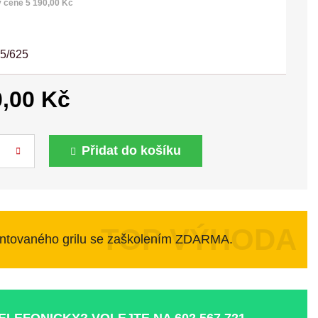
v ceně 5 190,00 Kč
0,00 Kč
Přidat do košíku
ntovaného grilu se zaškolením ZDARMA.
TELEFONICKY? VOLEJTE NA
602 567 721