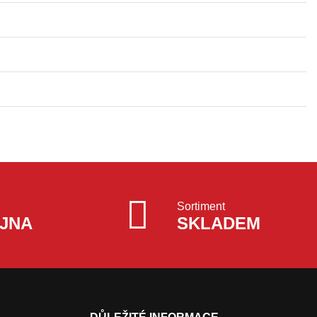
Sortiment
JNA
SKLADEM