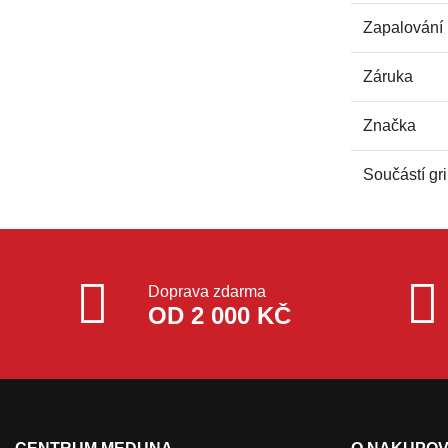
Zapalování
Záruka
Značka
Součástí gri
Doprava zdarma
OD 2 000 KČ