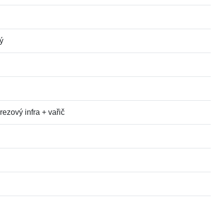
tý
ezový infra + vařič