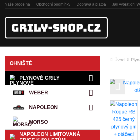
Naše prodejna
Obchodní podmínky
Doprava a platba
Jak vybrat gril 
Úvod
Plyn
OHNIŠTĚ
PLYNOVÉ GRILY
Previous
WEBER
NAPOLEON
MORSO
NAPOLEON LIMITOVANÁ