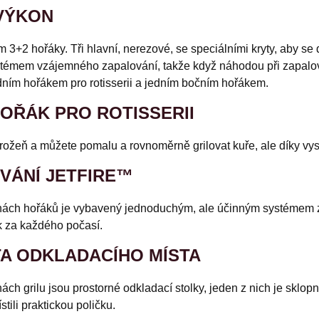
VÝKON
m 3+2 hořáky. Tři hlavní, nerezové, se speciálními kryty, aby se 
témem vzájemného zapalování, takže když náhodou při zapalová
ním hořákem pro rotisserii a jedním bočním hořákem.
HOŘÁK PRO ROTISSERII
 rožeň a můžete pomalu a rovnoměrně grilovat kuře, ale díky vy
VÁNÍ JETFIRE™
nách hořáků je vybavený jednoduchým, ale účinným systémem za
k za každého počasí.
A ODKLADACÍHO MÍSTA
ách grilu jsou prostorné odkladací stolky, jeden z nich je sklop
stili praktickou poličku.