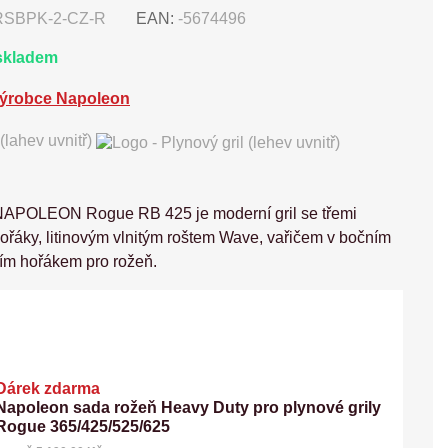
SBPK-2-CZ-R
EAN:
-5674496
skladem
(lahev uvnitř)
 NAPOLEON Rogue RB 425 je moderní gril se třemi
ořáky, litinovým vlnitým roštem Wave, vařičem v bočním
ním hořákem pro rožeň.
Dárek zdarma
Napoleon sada rožeň Heavy Duty pro plynové grily
Rogue 365/425/525/625