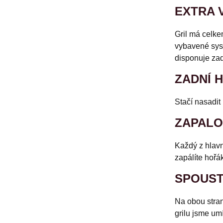
EXTRA 
Gril má celke
vybavené sys
disponuje zad
ZADNÍ 
Stačí nasadit
ZAPALO
Každý z hlav
zapálíte hořá
SPOUST
Na obou stran
grilu jsme umí