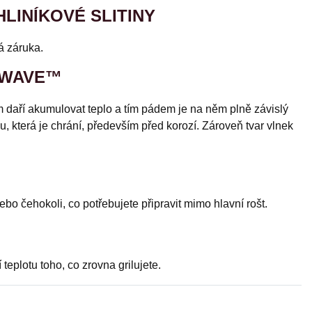
LINÍKOVÉ SLITINY
á záruka.
 WAVE™
něm daří akumulovat teplo a tím pádem je na něm plně závislý
u, která je chrání, především před korozí. Zároveň tvar vlnek
ebo čehokoli, co potřebujete připravit mimo hlavní rošt.
teplotu toho, co zrovna grilujete.