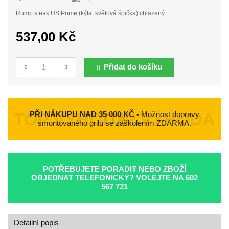
Rump steak US Prime (kýta, květová špička) chlazený
537,00 Kč
Přidat do košíku
Počet
PŘI NÁKUPU NAD 35 000 KČ -
Možnost dopravy
smontovaného grilu se zaškolením ZDARMA.
POTŘEBUJETE PORADIT NEBO ZBOŽÍ
OBJEDNAT TELEFONICKY? VOLEJTE NA
602
567 721
Detailní popis