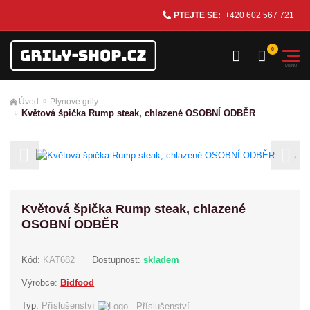
PTEJTE SE:
+420 602 567 721
Úvod
Plynové grily
Květová špička Rump steak, chlazené OSOBNÍ ODBĚR
Previous
Next
Květová špička Rump steak, chlazené
OSOBNÍ ODBĚR
Kód:
KAT682
Dostupnost:
skladem
Výrobce:
Bidfood
Typ:
Příslušenství