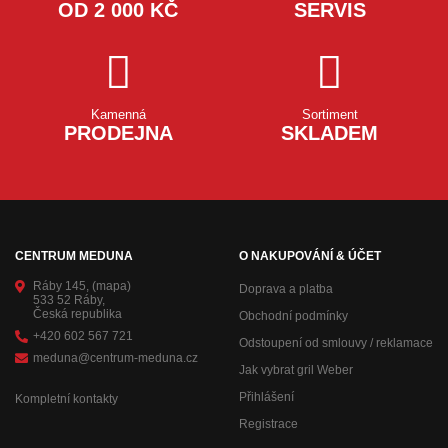
OD 2 000 KČ
SERVIS
Kamenná
Sortiment
PRODEJNA
SKLADEM
CENTRUM MEDUNA
O NAKUPOVÁNÍ & ÚČET
Ráby 145,
(mapa)
Doprava a platba
533 52 Ráby,
Česká republika
Obchodní podmínky
+420 602 567 721
Odstoupení od smlouvy / reklamace
meduna@centrum-meduna.cz
Jak vybrat gril Weber
Přihlášení
Kompletní kontakty
Registrace