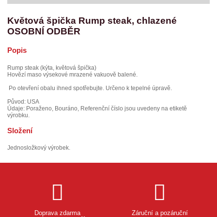
Květová špička Rump steak, chlazené
OSOBNÍ ODBĚR
Popis
Rump steak (kýta, květová špička)
Hovězí maso výsekové mrazené vakuově balené.
Po otevření obalu ihned spotřebujte. Určeno k tepelné úpravě.
Původ: USA
Údaje: Poraženo, Bouráno, Referenční číslo jsou uvedeny na etiketě
výrobku.
Složení
Jednosložkový výrobek.
Doprava zdarma
Záruční a pozáruční